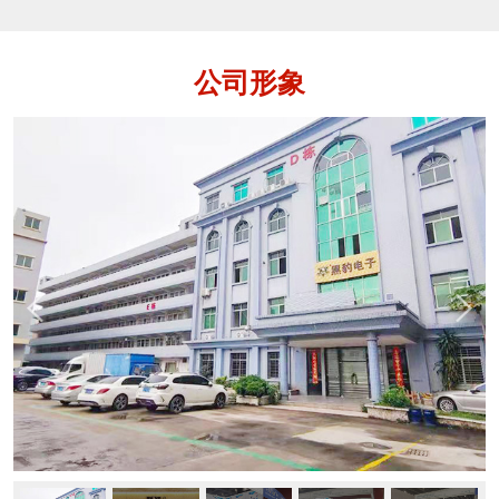
各种铁、不锈钢、铜、铝等金属杂质的设
备，用于保证产品质量，保护生产设备。
金属分离器是指通道式、落体式和管道式
公司形象
这样的金属检测机。它是在金检机的功能
基础上还多了一个自动分离