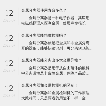
探测器的工作方法上，金属探测器厂家介
由于人们对食品安全的重视程度
绍工业金属探测器可有两种方式装置，能
金属分离器使用寿命多久？
12
够在传送带上保送的产品上面或下面装置
金属分离器是一种电子仪器，其应用
板式线圈，但更灵活的探测器则应该让产
2023-07
电磁感原理来探测金属，使用寿命很长，
品穿过线圈并将线圈装置于金属壳内。
出现故障时只需要更换相应的元件后即可
这种更灵活的线圈型，
继续使用。目前市场上最常见的金属检出
金属分离器能精准检测吗？
12
设备为通道式金属分离器，检测器的通道
金属分离器就是把金属和非金属分离
呈方形，一般都配以输送带机构，带有自
2023-07
开的设备，能够快速识别，可分离≥0.3毫米
动剔除装置，或者提供报警信号。输送带
的金属杂质。金属分离器的精确性和可靠
上的物品经过检测器时，一
性取决于电磁发射器频率的安稳性，一般
金属分离器能分离出多大金属异物？
12
运用从80to800kHz的作业频率。作业频率越
金属分离器是用于从自由落体的散料
低，对铁的检测功能越好；作业频率越
2023-07
中分离磁性及非磁性金属，保障产品质
高，对高碳钢的检测功能越好。检测器的
量，集成金属异物快速剔除系统，适合检
灵敏度跟
测散料产品，避免金属颗粒、金属粉末、
金属分离器和金属检测机的区别！
12
金属螺丝等金属异物混入食品生产环节，
金属分离器和金属检测机的工作原理
提高生产效率、提高原料利用率、提升产
2023-07
大致相同，只是两者的用途不一样，金属
品质量、减少设备维修费用及停工维修带
检测机顾名思义是指能够检测出产品中的
来的损失。很多塑料行业的一