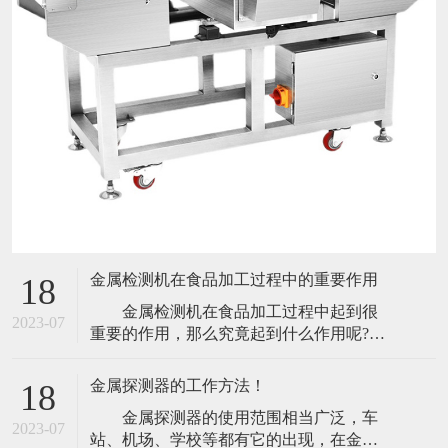
金属检测机在食品加工过程中的重要作用
18
金属检测机在食品加工过程中起到很
2023-07
重要的作用，那么究竟起到什么作用呢?今
天小编就带大家来了解一下。 食品包
装是食品不可分割的一部分。它保护食
金属探测器的工作方法！
18
品，使食品在出厂过程中给消费者，防止
金属探测器的使用范围相当广泛，车
生物、化学、物理外界因素的损害，它还
2023-07
站、机场、学校等都有它的出现，在金属
可以起到保持食品本身质量稳定的功能。