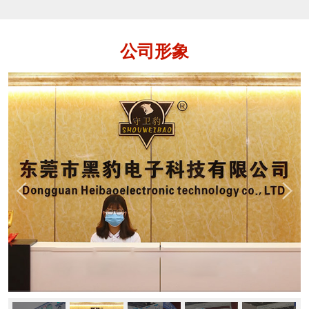
各种铁、不锈钢、铜、铝等金属杂质的设
备，用于保证产品质量，保护生产设备。
金属分离器是指通道式、落体式和管道式
公司形象
这样的金属检测机。它是在金检机的功能
基础上还多了一个自动分离