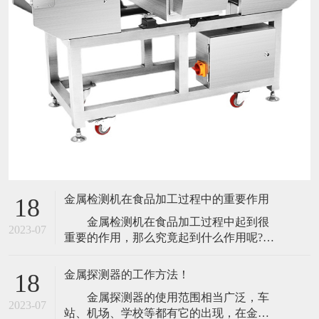
金属检测机在食品加工过程中的重要作用
18
金属检测机在食品加工过程中起到很
2023-07
重要的作用，那么究竟起到什么作用呢?今
天小编就带大家来了解一下。 食品包
装是食品不可分割的一部分。它保护食
金属探测器的工作方法！
18
品，使食品在出厂过程中给消费者，防止
金属探测器的使用范围相当广泛，车
生物、化学、物理外界因素的损害，它还
2023-07
站、机场、学校等都有它的出现，在金属
可以起到保持食品本身质量稳定的功能。