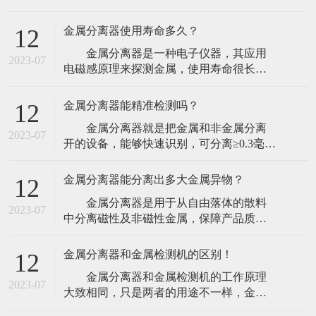
探测器的工作方法上，金属探测器厂家介
由于人们对食品安全的重视程度
绍工业金属探测器可有两种方式装置，能
金属分离器使用寿命多久？
12
够在传送带上保送的产品上面或下面装置
金属分离器是一种电子仪器，其应用
板式线圈，但更灵活的探测器则应该让产
2023-07
电磁感原理来探测金属，使用寿命很长，
品穿过线圈并将线圈装置于金属壳内。
出现故障时只需要更换相应的元件后即可
这种更灵活的线圈型，
继续使用。目前市场上最常见的金属检出
金属分离器能精准检测吗？
12
设备为通道式金属分离器，检测器的通道
金属分离器就是把金属和非金属分离
呈方形，一般都配以输送带机构，带有自
2023-07
开的设备，能够快速识别，可分离≥0.3毫米
动剔除装置，或者提供报警信号。输送带
的金属杂质。金属分离器的精确性和可靠
上的物品经过检测器时，一
性取决于电磁发射器频率的安稳性，一般
金属分离器能分离出多大金属异物？
12
运用从80to800kHz的作业频率。作业频率越
金属分离器是用于从自由落体的散料
低，对铁的检测功能越好；作业频率越
2023-07
中分离磁性及非磁性金属，保障产品质
高，对高碳钢的检测功能越好。检测器的
量，集成金属异物快速剔除系统，适合检
灵敏度跟
测散料产品，避免金属颗粒、金属粉末、
金属分离器和金属检测机的区别！
12
金属螺丝等金属异物混入食品生产环节，
金属分离器和金属检测机的工作原理
提高生产效率、提高原料利用率、提升产
2023-07
大致相同，只是两者的用途不一样，金属
品质量、减少设备维修费用及停工维修带
检测机顾名思义是指能够检测出产品中的
来的损失。很多塑料行业的一