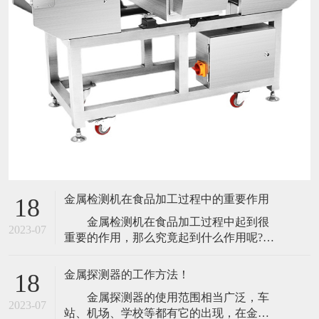
金属检测机在食品加工过程中的重要作用
18
金属检测机在食品加工过程中起到很
2023-07
重要的作用，那么究竟起到什么作用呢?今
天小编就带大家来了解一下。 食品包
装是食品不可分割的一部分。它保护食
金属探测器的工作方法！
18
品，使食品在出厂过程中给消费者，防止
金属探测器的使用范围相当广泛，车
生物、化学、物理外界因素的损害，它还
2023-07
站、机场、学校等都有它的出现，在金属
可以起到保持食品本身质量稳定的功能。