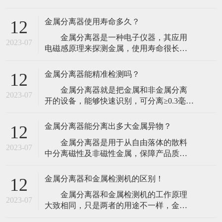
探测器的工作方法上，金属探测器厂家介
由于人们对食品安全的重视程度
绍工业金属探测器可有两种方式装置，能
金属分离器使用寿命多久？
12
够在传送带上保送的产品上面或下面装置
金属分离器是一种电子仪器，其应用
板式线圈，但更灵活的探测器则应该让产
2023-07
电磁感原理来探测金属，使用寿命很长，
品穿过线圈并将线圈装置于金属壳内。
出现故障时只需要更换相应的元件后即可
这种更灵活的线圈型，
继续使用。目前市场上最常见的金属检出
金属分离器能精准检测吗？
12
设备为通道式金属分离器，检测器的通道
金属分离器就是把金属和非金属分离
呈方形，一般都配以输送带机构，带有自
2023-07
开的设备，能够快速识别，可分离≥0.3毫米
动剔除装置，或者提供报警信号。输送带
的金属杂质。金属分离器的精确性和可靠
上的物品经过检测器时，一
性取决于电磁发射器频率的安稳性，一般
金属分离器能分离出多大金属异物？
12
运用从80to800kHz的作业频率。作业频率越
金属分离器是用于从自由落体的散料
低，对铁的检测功能越好；作业频率越
2023-07
中分离磁性及非磁性金属，保障产品质
高，对高碳钢的检测功能越好。检测器的
量，集成金属异物快速剔除系统，适合检
灵敏度跟
测散料产品，避免金属颗粒、金属粉末、
金属分离器和金属检测机的区别！
12
金属螺丝等金属异物混入食品生产环节，
金属分离器和金属检测机的工作原理
提高生产效率、提高原料利用率、提升产
2023-07
大致相同，只是两者的用途不一样，金属
品质量、减少设备维修费用及停工维修带
检测机顾名思义是指能够检测出产品中的
来的损失。很多塑料行业的一