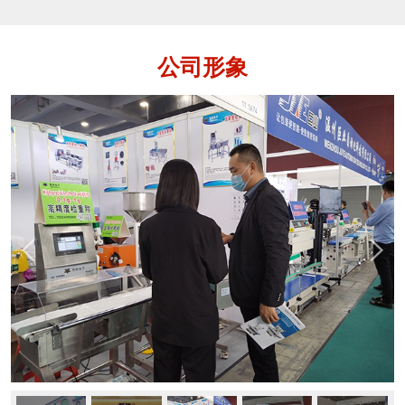
各种铁、不锈钢、铜、铝等金属杂质的设
备，用于保证产品质量，保护生产设备。
金属分离器是指通道式、落体式和管道式
公司形象
这样的金属检测机。它是在金检机的功能
基础上还多了一个自动分离