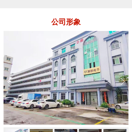
各种铁、不锈钢、铜、铝等金属杂质的设
备，用于保证产品质量，保护生产设备。
金属分离器是指通道式、落体式和管道式
公司形象
这样的金属检测机。它是在金检机的功能
基础上还多了一个自动分离