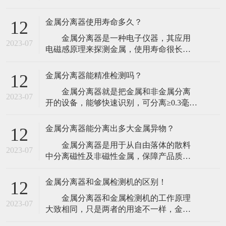
探测器的工作方法上，金属探测器厂家介
由于人们对食品安全的重视程度
绍工业金属探测器可有两种方式装置，能
金属分离器使用寿命多久？
12
够在传送带上保送的产品上面或下面装置
金属分离器是一种电子仪器，其应用
板式线圈，但更灵活的探测器则应该让产
2023-07
电磁感原理来探测金属，使用寿命很长，
品穿过线圈并将线圈装置于金属壳内。
出现故障时只需要更换相应的元件后即可
这种更灵活的线圈型，
继续使用。目前市场上最常见的金属检出
金属分离器能精准检测吗？
12
设备为通道式金属分离器，检测器的通道
金属分离器就是把金属和非金属分离
呈方形，一般都配以输送带机构，带有自
2023-07
开的设备，能够快速识别，可分离≥0.3毫米
动剔除装置，或者提供报警信号。输送带
的金属杂质。金属分离器的精确性和可靠
上的物品经过检测器时，一
性取决于电磁发射器频率的安稳性，一般
金属分离器能分离出多大金属异物？
12
运用从80to800kHz的作业频率。作业频率越
金属分离器是用于从自由落体的散料
低，对铁的检测功能越好；作业频率越
2023-07
中分离磁性及非磁性金属，保障产品质
高，对高碳钢的检测功能越好。检测器的
量，集成金属异物快速剔除系统，适合检
灵敏度跟
测散料产品，避免金属颗粒、金属粉末、
金属分离器和金属检测机的区别！
12
金属螺丝等金属异物混入食品生产环节，
金属分离器和金属检测机的工作原理
提高生产效率、提高原料利用率、提升产
2023-07
大致相同，只是两者的用途不一样，金属
品质量、减少设备维修费用及停工维修带
检测机顾名思义是指能够检测出产品中的
来的损失。很多塑料行业的一