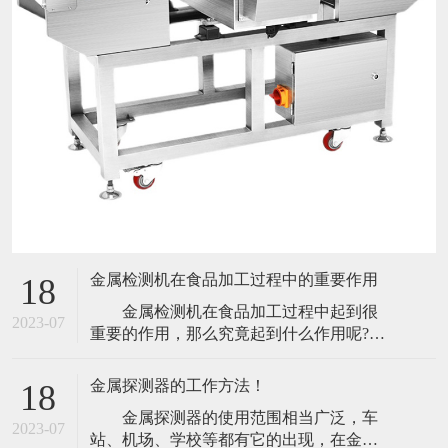
金属检测机在食品加工过程中的重要作用
18
金属检测机在食品加工过程中起到很
2023-07
重要的作用，那么究竟起到什么作用呢?今
天小编就带大家来了解一下。 食品包
装是食品不可分割的一部分。它保护食
金属探测器的工作方法！
18
品，使食品在出厂过程中给消费者，防止
金属探测器的使用范围相当广泛，车
生物、化学、物理外界因素的损害，它还
2023-07
站、机场、学校等都有它的出现，在金属
可以起到保持食品本身质量稳定的功能。