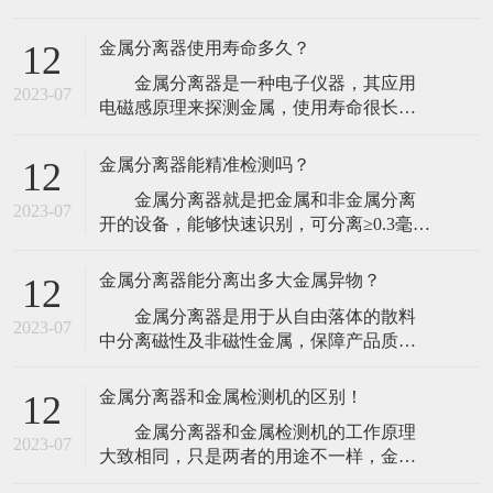
探测器的工作方法上，金属探测器厂家介
由于人们对食品安全的重视程度
绍工业金属探测器可有两种方式装置，能
金属分离器使用寿命多久？
12
够在传送带上保送的产品上面或下面装置
金属分离器是一种电子仪器，其应用
板式线圈，但更灵活的探测器则应该让产
2023-07
电磁感原理来探测金属，使用寿命很长，
品穿过线圈并将线圈装置于金属壳内。
出现故障时只需要更换相应的元件后即可
这种更灵活的线圈型，
继续使用。目前市场上最常见的金属检出
金属分离器能精准检测吗？
12
设备为通道式金属分离器，检测器的通道
金属分离器就是把金属和非金属分离
呈方形，一般都配以输送带机构，带有自
2023-07
开的设备，能够快速识别，可分离≥0.3毫米
动剔除装置，或者提供报警信号。输送带
的金属杂质。金属分离器的精确性和可靠
上的物品经过检测器时，一
性取决于电磁发射器频率的安稳性，一般
金属分离器能分离出多大金属异物？
12
运用从80to800kHz的作业频率。作业频率越
金属分离器是用于从自由落体的散料
低，对铁的检测功能越好；作业频率越
2023-07
中分离磁性及非磁性金属，保障产品质
高，对高碳钢的检测功能越好。检测器的
量，集成金属异物快速剔除系统，适合检
灵敏度跟
测散料产品，避免金属颗粒、金属粉末、
金属分离器和金属检测机的区别！
12
金属螺丝等金属异物混入食品生产环节，
金属分离器和金属检测机的工作原理
提高生产效率、提高原料利用率、提升产
2023-07
大致相同，只是两者的用途不一样，金属
品质量、减少设备维修费用及停工维修带
检测机顾名思义是指能够检测出产品中的
来的损失。很多塑料行业的一