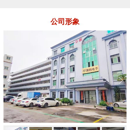
各种铁、不锈钢、铜、铝等金属杂质的设
备，用于保证产品质量，保护生产设备。
金属分离器是指通道式、落体式和管道式
公司形象
这样的金属检测机。它是在金检机的功能
基础上还多了一个自动分离