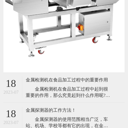
金属检测机在食品加工过程中的重要作用
18
金属检测机在食品加工过程中起到很
2023-07
重要的作用，那么究竟起到什么作用呢?今
天小编就带大家来了解一下。 食品包
装是食品不可分割的一部分。它保护食
金属探测器的工作方法！
18
品，使食品在出厂过程中给消费者，防止
金属探测器的使用范围相当广泛，车
生物、化学、物理外界因素的损害，它还
2023-07
站、机场、学校等都有它的出现，在金属
可以起到保持食品本身质量稳定的功能。