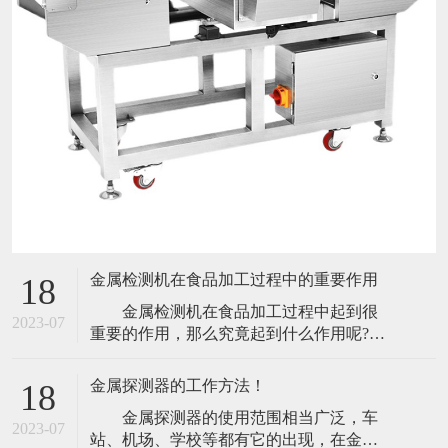
金属检测机在食品加工过程中的重要作用
18
金属检测机在食品加工过程中起到很
2023-07
重要的作用，那么究竟起到什么作用呢?今
天小编就带大家来了解一下。 食品包
装是食品不可分割的一部分。它保护食
金属探测器的工作方法！
18
品，使食品在出厂过程中给消费者，防止
金属探测器的使用范围相当广泛，车
生物、化学、物理外界因素的损害，它还
2023-07
站、机场、学校等都有它的出现，在金属
可以起到保持食品本身质量稳定的功能。