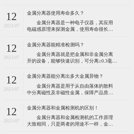
探测器的工作方法上，金属探测器厂家介
由于人们对食品安全的重视程度
绍工业金属探测器可有两种方式装置，能
金属分离器使用寿命多久？
12
够在传送带上保送的产品上面或下面装置
金属分离器是一种电子仪器，其应用
板式线圈，但更灵活的探测器则应该让产
2023-07
电磁感原理来探测金属，使用寿命很长，
品穿过线圈并将线圈装置于金属壳内。
出现故障时只需要更换相应的元件后即可
这种更灵活的线圈型，
继续使用。目前市场上最常见的金属检出
金属分离器能精准检测吗？
12
设备为通道式金属分离器，检测器的通道
金属分离器就是把金属和非金属分离
呈方形，一般都配以输送带机构，带有自
2023-07
开的设备，能够快速识别，可分离≥0.3毫米
动剔除装置，或者提供报警信号。输送带
的金属杂质。金属分离器的精确性和可靠
上的物品经过检测器时，一
性取决于电磁发射器频率的安稳性，一般
金属分离器能分离出多大金属异物？
12
运用从80to800kHz的作业频率。作业频率越
金属分离器是用于从自由落体的散料
低，对铁的检测功能越好；作业频率越
2023-07
中分离磁性及非磁性金属，保障产品质
高，对高碳钢的检测功能越好。检测器的
量，集成金属异物快速剔除系统，适合检
灵敏度跟
测散料产品，避免金属颗粒、金属粉末、
金属分离器和金属检测机的区别！
12
金属螺丝等金属异物混入食品生产环节，
金属分离器和金属检测机的工作原理
提高生产效率、提高原料利用率、提升产
2023-07
大致相同，只是两者的用途不一样，金属
品质量、减少设备维修费用及停工维修带
检测机顾名思义是指能够检测出产品中的
来的损失。很多塑料行业的一