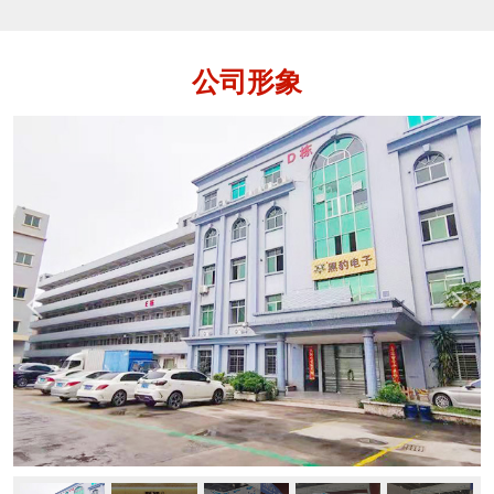
各种铁、不锈钢、铜、铝等金属杂质的设
备，用于保证产品质量，保护生产设备。
金属分离器是指通道式、落体式和管道式
公司形象
这样的金属检测机。它是在金检机的功能
基础上还多了一个自动分离