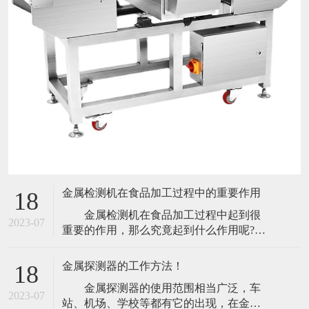
金属检测机在食品加工过程中的重要作用
18
金属检测机在食品加工过程中起到很
2023-07
重要的作用，那么究竟起到什么作用呢?今
天小编就带大家来了解一下。 食品包
装是食品不可分割的一部分。它保护食
金属探测器的工作方法！
18
品，使食品在出厂过程中给消费者，防止
金属探测器的使用范围相当广泛，车
生物、化学、物理外界因素的损害，它还
2023-07
站、机场、学校等都有它的出现，在金属
可以起到保持食品本身质量稳定的功能。