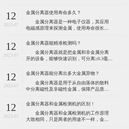
探测器的工作方法上，金属探测器厂家介
由于人们对食品安全的重视程度
绍工业金属探测器可有两种方式装置，能
金属分离器使用寿命多久？
12
够在传送带上保送的产品上面或下面装置
金属分离器是一种电子仪器，其应用
板式线圈，但更灵活的探测器则应该让产
2023-07
电磁感原理来探测金属，使用寿命很长，
品穿过线圈并将线圈装置于金属壳内。
出现故障时只需要更换相应的元件后即可
这种更灵活的线圈型，
继续使用。目前市场上最常见的金属检出
金属分离器能精准检测吗？
12
设备为通道式金属分离器，检测器的通道
金属分离器就是把金属和非金属分离
呈方形，一般都配以输送带机构，带有自
2023-07
开的设备，能够快速识别，可分离≥0.3毫米
动剔除装置，或者提供报警信号。输送带
的金属杂质。金属分离器的精确性和可靠
上的物品经过检测器时，一
性取决于电磁发射器频率的安稳性，一般
金属分离器能分离出多大金属异物？
12
运用从80to800kHz的作业频率。作业频率越
金属分离器是用于从自由落体的散料
低，对铁的检测功能越好；作业频率越
2023-07
中分离磁性及非磁性金属，保障产品质
高，对高碳钢的检测功能越好。检测器的
量，集成金属异物快速剔除系统，适合检
灵敏度跟
测散料产品，避免金属颗粒、金属粉末、
金属分离器和金属检测机的区别！
12
金属螺丝等金属异物混入食品生产环节，
金属分离器和金属检测机的工作原理
提高生产效率、提高原料利用率、提升产
2023-07
大致相同，只是两者的用途不一样，金属
品质量、减少设备维修费用及停工维修带
检测机顾名思义是指能够检测出产品中的
来的损失。很多塑料行业的一