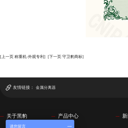
[上一页:称重机-外观专利]
[下一页:守卫豹商标]
友情链接：
金属分离器
关于黑豹
产品中心
新
请您留言